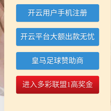
开云用户手机注册
开云平台大额出款无忧
皇马足球赞助商
进入多彩联盟1高奖金