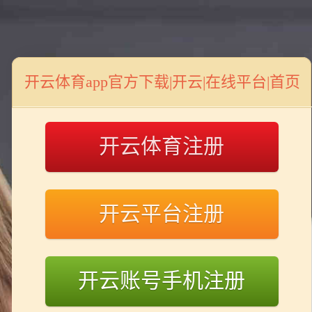
开云体育app官方下载|开云|在线平台|首页
开云体育注册
开云平台注册
开云账号手机注册